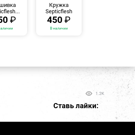
ПРОСМОТР
ПРОСМОТР
шивка
Кружка
cflesh...
Septicflesh
50
₽
450
₽
наличии
В наличии
1.2K
Ставь лайки: