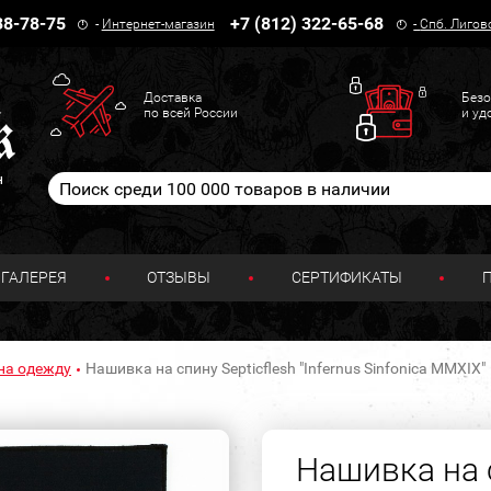
38-78-75
+7 (812) 322-65-68
-
Интернет-магазин
-
Спб. Лигов
Доставка
Безо
по всей России
и уд
н
ГАЛЕРЕЯ
ОТЗЫВЫ
СЕРТИФИКАТЫ
на одежду
Нашивка на спину Septicflesh "Infernus Sinfonica MMXIX"
Нашивка на с