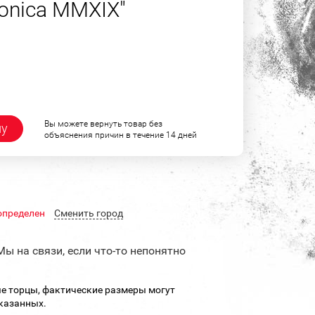
nfonica MMXIX"
Вы можете вернуть товар без
ну
объяснения причин в течение 14 дней
определен
Cменить город
Мы на связи, если что-то непонятно
е торцы, фактические размеры могут
указанных.