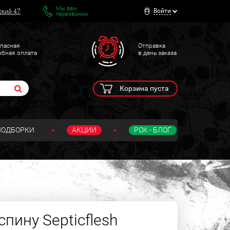
Мы вам
Войти
ский 47
перезвоним
пасная
Отправка
обная оплата
в день заказа
Корзина пуста
ПОДБОРКИ
АКЦИИ
РОК - БЛОГ
пину Septicflesh