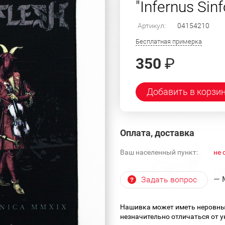
"Infernus Si
Артикул:
04154210
Бесплатная примерка
350
₽
Добавить в корзи
Оплата, доставка
Ваш населенный пункт:
не 
— 
Задать вопрос
Нашивка может иметь неровны
незначительно отличаться от 