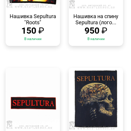
БЫСТРЫЙ
БЫСТРЫЙ
ПРОСМОТР
ПРОСМОТР
Нашивка Sepultura
Нашивка на спину
"Roots"
Sepultura (лого...
150
₽
950
₽
В наличии
В наличии