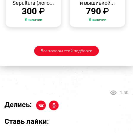
Sepultura (лого...
и вышивкой...
300
₽
790
₽
В наличии
В наличии
Все товары этой подборки
1.5K
Делись:
Ставь лайки: