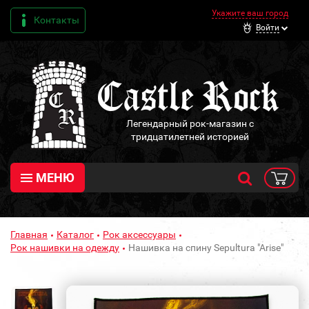
Укажите ваш город
Контакты
Войти
Легендарный рок-магазин с
тридцатилетней историей
МЕНЮ
Главная
Каталог
Рок аксессуары
Рок нашивки на одежду
Нашивка на спину Sepultura "Arise"