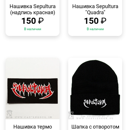
БЫСТРЫЙ
БЫСТРЫЙ
ПРОСМОТР
ПРОСМОТР
Нашивка Sepultura
Нашивка Sepultura
(надпись красная)
"Quadra"
150
₽
150
₽
В наличии
В наличии
БЫСТРЫЙ
БЫСТРЫЙ
ПРОСМОТР
ПРОСМОТР
Нашивка термо
Шапка с отворотом