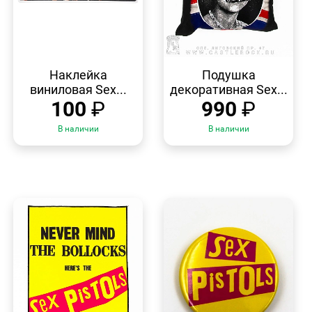
БЫСТРЫЙ
БЫСТРЫЙ
ПРОСМОТР
ПРОСМОТР
Наклейка
Подушка
виниловая Sex...
декоративная Sex...
100
₽
990
₽
В наличии
В наличии