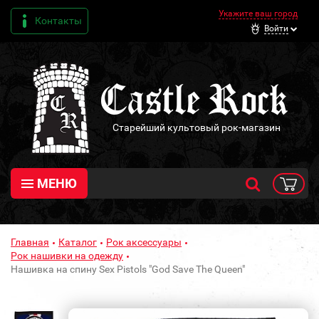
Укажите ваш город
Контакты
Войти
Старейший культовый рок-магазин
МЕНЮ
Главная
Каталог
Рок аксессуары
Рок нашивки на одежду
Нашивка на спину Sex Pistols "God Save The Queen"