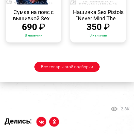
БЫСТРЫЙ
БЫСТРЫЙ
ПРОСМОТР
ПРОСМОТР
Сумка на пояс с
Нашивка Sex Pistols
вышивкой Sex...
"Never Mind The...
690
₽
350
₽
В наличии
В наличии
Все товары этой подборки
2.8K
Делись: