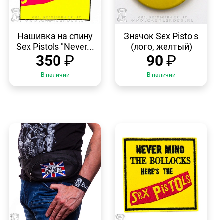
БЫСТРЫЙ
БЫСТРЫЙ
ПРОСМОТР
ПРОСМОТР
Нашивка на спину
Значок Sex Pistols
Sex Pistols "Never...
(лого, желтый)
350
₽
90
₽
В наличии
В наличии