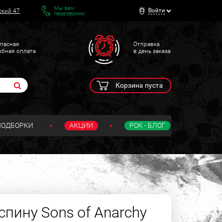
Мы вам
Войти
ский 47
перезвоним
пасная
Отправка
обная оплата
в день заказа
Корзина пуста
ПОДБОРКИ
АКЦИИ
РОК - БЛОГ
пину Sons of Anarchy