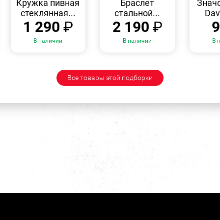
Кружка пивная
Браслет
Значо
стеклянная...
стальной...
Dav
1 290
₽
2 190
₽
В наличии
В наличии
В 
Все товары этой подборки