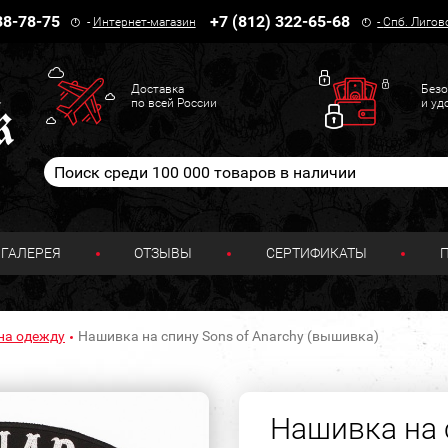
38-78-75
+7 (812) 322-65-68
-
Интернет-магазин
-
Спб. Лигов
Доставка
Безо
по всей России
и уд
ГАЛЕРЕЯ
ОТЗЫВЫ
СЕРТИФИКАТЫ
на одежду
Нашивка на спину Sons of Anarchy (вышивка)
Нашивка на с