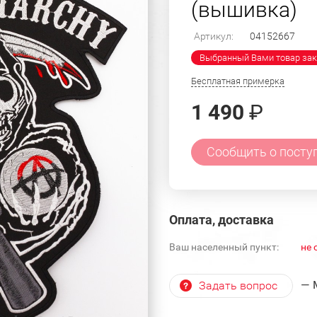
(вышивка)
Артикул:
04152667
Выбранный Вами товар зак
Бесплатная примерка
1 490
₽
Сообщить о посту
Оплата, доставка
Ваш населенный пункт:
не 
— 
Задать вопрос