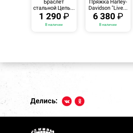
Браслет
Пряжка Harley-
стальной Цепь...
Davidson "Live...
1 290
₽
6 380
₽
В наличии
В наличии
Делись: