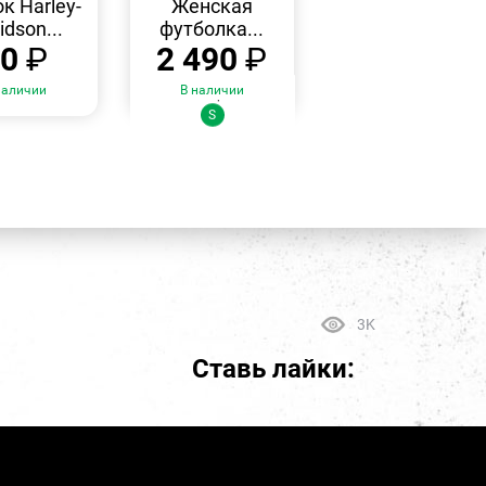
к Harley-
Женская
idson...
футболка...
90
₽
2 490
₽
наличии
В наличии
Размеры:
S
3K
Ставь лайки: