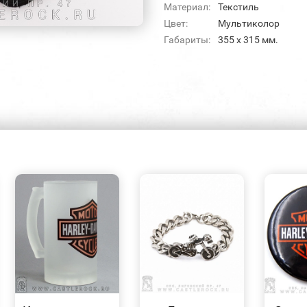
Материал:
Текстиль
Цвет:
Мультиколор
Габариты:
355 х 315 мм.
БЫСТРЫЙ
БЫСТРЫЙ
ПРОСМОТР
ПРОСМОТР