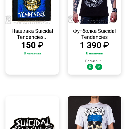
БЫСТРЫЙ
БЫСТРЫЙ
ПРОСМОТР
ПРОСМОТР
Нашивка Suicidal
Футболка Suicidal
Tendencies...
Tendencies
150
₽
1 390
₽
В наличии
В наличии
Размеры:
S
M