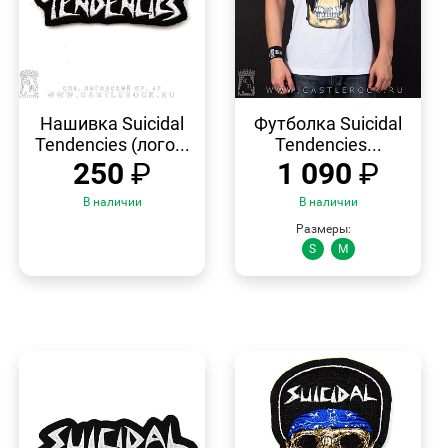
БЫСТРЫЙ
БЫСТРЫЙ
ПРОСМОТР
ПРОСМОТР
Нашивка Suicidal
Футболка Suicidal
Tendencies (лого...
Tendencies...
250
₽
1 090
₽
В наличии
В наличии
Размеры:
S
M