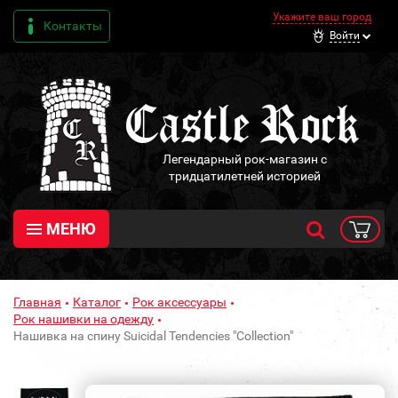
Укажите ваш город
Контакты
Войти
Легендарный рок-магазин с
тридцатилетней историей
МЕНЮ
Главная
Каталог
Рок аксессуары
Рок нашивки на одежду
Нашивка на спину Suicidal Tendencies "Collection"