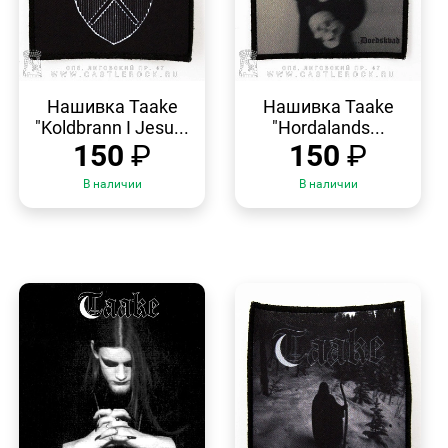
БЫСТРЫЙ
БЫСТРЫЙ
ПРОСМОТР
ПРОСМОТР
Нашивка Taake
Нашивка Taake
"Koldbrann I Jesu...
"Hordalands...
150
₽
150
₽
В наличии
В наличии