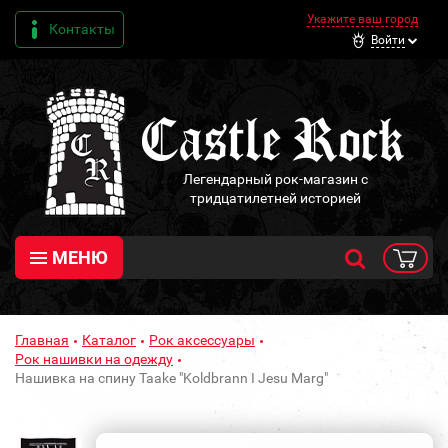
Укажите ваш город
Контакты
Войти
Легендарный рок-магазин с
тридцатилетней историей
МЕНЮ
Главная
Каталог
Рок аксессуары
Рок нашивки на одежду
Нашивка на спину Taake "Koldbrann I Jesu Marg"