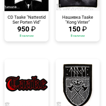
БЫСТРЫЙ
БЫСТРЫЙ
ПРОСМОТР
ПРОСМОТР
CD Taake "Nattestid
Нашивка Taake
Ser Porten Vid"
"Kong Vinter"
950
₽
150
₽
В наличии
В наличии