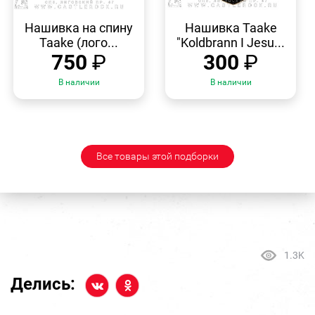
БЫСТРЫЙ
БЫСТРЫЙ
ПРОСМОТР
ПРОСМОТР
Нашивка на спину
Нашивка Taake
Taake (лого...
"Koldbrann I Jesu...
750
₽
300
₽
В наличии
В наличии
Все товары этой подборки
1.3K
Делись: