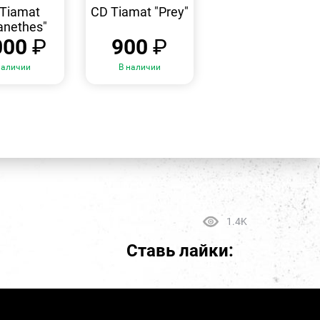
ПРОСМОТР
ПРОСМОТР
Tiamat
CD Tiamat "Prey"
nethes"
000
₽
900
₽
наличии
В наличии
1.4K
Ставь лайки: