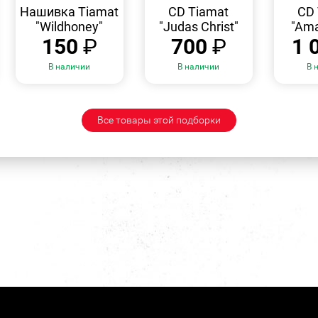
ПРОСМОТР
ПРОСМОТР
Нашивка Tiamat
CD Tiamat
CD 
"Wildhoney"
"Judas Christ"
"Ama
150
₽
700
₽
1 
В наличии
В наличии
В 
Все товары этой подборки