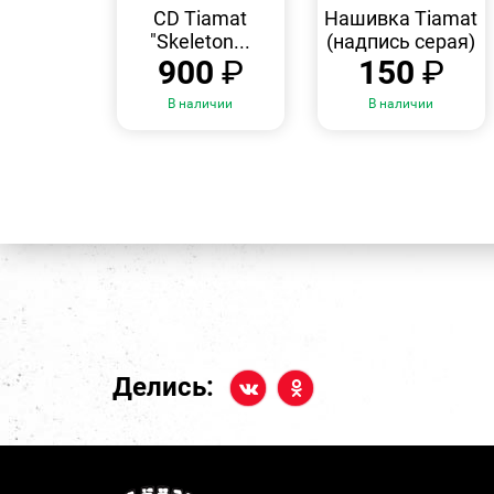
ПРОСМОТР
ПРОСМОТР
CD Tiamat
Нашивка Tiamat
"Skeleton...
(надпись серая)
900
₽
150
₽
В наличии
В наличии
Делись: