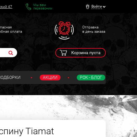
Мы вам
Войти
ский 47
перезвоним
пасная
Отправка
обная оплата
в день заказа
Корзина пуста
ПОДБОРКИ
АКЦИИ
РОК - БЛОГ
спину Tiamat