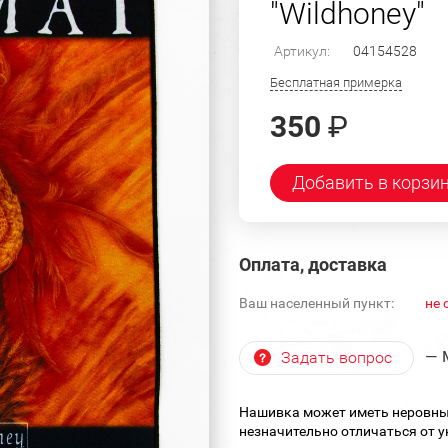
"Wildhoney"
Артикул:
04154528
Бесплатная примерка
350
₽
Добавить в корзи
Оплата, доставка
Ваш населенный пункт:
не 
— 
Задать вопрос
Нашивка может иметь неровны
незначительно отличаться от 