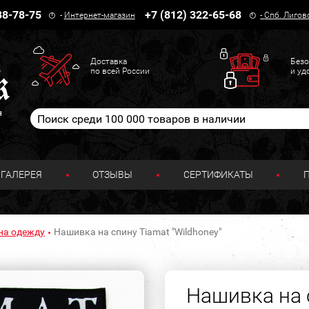
38-78-75
+7 (812) 322-65-68
-
Интернет-магазин
-
Спб. Лигов
Доставка
Безо
по всей России
и уд
н
ГАЛЕРЕЯ
ОТЗЫВЫ
СЕРТИФИКАТЫ
на одежду
Нашивка на спину Tiamat "Wildhoney"
Нашивка на 