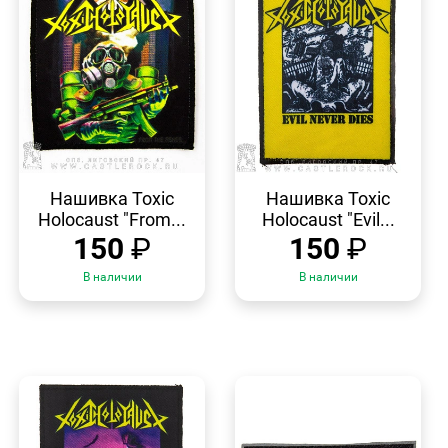
БЫСТРЫЙ
БЫСТРЫЙ
ПРОСМОТР
ПРОСМОТР
Нашивка Toxic
Нашивка Toxic
Holocaust "From...
Holocaust "Evil...
150
₽
150
₽
В наличии
В наличии