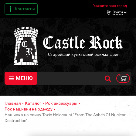
Укажите ваш город
Контакты
Войти
Старейший культовый рок-магазин
МЕНЮ
Главная
Каталог
Рок аксессуары
Рок нашивки на одежду
Нашивка на спину Toxic Holocaust "From The Ashes Of Nuclear
Destruction"