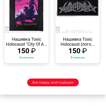
БЫСТРЫЙ
БЫСТРЫЙ
ПРОСМОТР
ПРОСМОТР
Нашивка Toxic
Нашивка Toxic
Holocaust "City Of A...
Holocaust (лого...
150
₽
150
₽
В наличии
В наличии
Все товары этой подборки