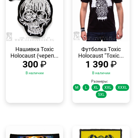
БЫСТРЫЙ
БЫСТРЫЙ
ПРОСМОТР
ПРОСМОТР
Нашивка Toxic
Футболка Toxic
Holocaust (череп...
Holocaust "Toxic...
300
₽
1 390
₽
В наличии
В наличии
Размеры:
M
L
XL
XXL
XXXL
5XL