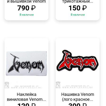
и вышивкой Venom
трикотажный...
790
₽
150
₽
В наличии
В наличии
БЫСТРЫЙ
БЫСТРЫЙ
ПРОСМОТР
ПРОСМОТР
Наклейка
Нашивка Venom
виниловая Venom...
(лого красное...
120
₽
300
₽