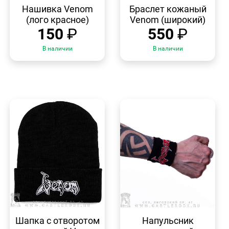
ПРОСМОТР
ПРОСМОТР
Нашивка Venom
Браслет кожаный
(лого красное)
Venom (широкий)
150
₽
550
₽
В наличии
В наличии
БЫСТРЫЙ
БЫСТРЫЙ
ПРОСМОТР
ПРОСМОТР
Шапка с отворотом
Напульсник