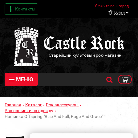
Укажите ваш город
Контакты
Войти
Старейший культовый рок-магазин
МЕНЮ
Главная
Каталог
Рок аксессуары
Рок нашивки на одежду
Нашивка Offspring "Rise And Fall, Rage And Grace"