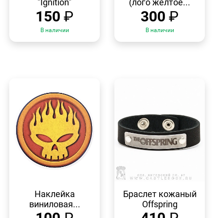
"Ignition"
(лого желтое...
150
₽
300
₽
В наличии
В наличии
БЫСТРЫЙ
БЫСТРЫЙ
ПРОСМОТР
ПРОСМОТР
Наклейка
Браслет кожаный
виниловая...
Offspring
100
₽
410
₽