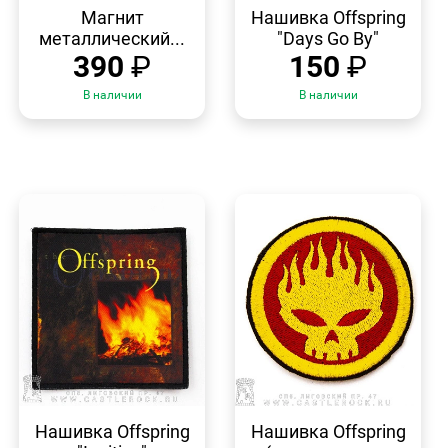
ПРОСМОТР
ПРОСМОТР
Магнит
Нашивка Offspring
металлический...
"Days Go By"
390
₽
150
₽
В наличии
В наличии
БЫСТРЫЙ
БЫСТРЫЙ
ПРОСМОТР
ПРОСМОТР
Нашивка Offspring
Нашивка Offspring