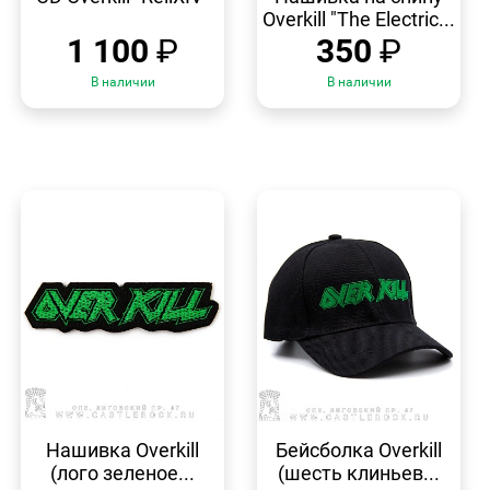
Overkill "The Electric...
1 100
₽
350
₽
В наличии
В наличии
БЫСТРЫЙ
БЫСТРЫЙ
ПРОСМОТР
ПРОСМОТР
Нашивка Overkill
Бейсболка Overkill
(лого зеленое...
(шесть клиньев...