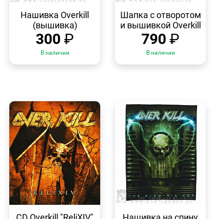
БЫСТРЫЙ
БЫСТРЫЙ
ПРОСМОТР
ПРОСМОТР
Нашивка Overkill
Шапка с отворотом
(вышивка)
и вышивкой Overkill
300
₽
790
₽
В наличии
В наличии
БЫСТРЫЙ
БЫСТРЫЙ
ПРОСМОТР
ПРОСМОТР
CD Overkill "ReliXIV"
Нашивка на спину