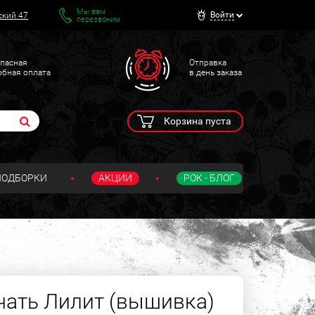
Мы вам
Войти
ский 47
перезвоним
пасная
Отправка
обная оплата
в день заказа
Корзина пуста
ПОДБОРКИ
АКЦИИ
РОК - БЛОГ
ать Лилит (вышивка)