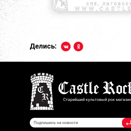
Делись:
Старейший культовый рок магази