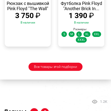
ПРОСМОТР
ПРОСМОТР
Рюкзак с вышивкой
Футболка Pink Floyd
Pink Floyd "The Wall"
"Another Brick In...
3 750
₽
1 390
₽
В наличии
В наличии
Размеры:
S
M
L
XL
XXL
XXXL
Все товары этой подборки
1.2K