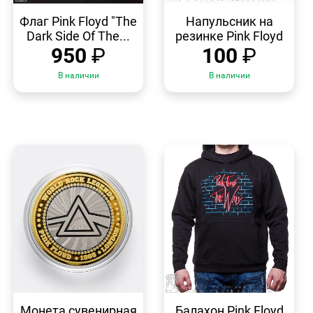
БЫСТРЫЙ
БЫСТРЫЙ
ПРОСМОТР
ПРОСМОТР
Флаг Pink Floyd "The
Напульсник на
Dark Side Of The...
резинке Pink Floyd
950
₽
100
₽
В наличии
В наличии
БЫСТРЫЙ
БЫСТРЫЙ
ПРОСМОТР
ПРОСМОТР
Монета сувенирная
Балахон Pink Floyd