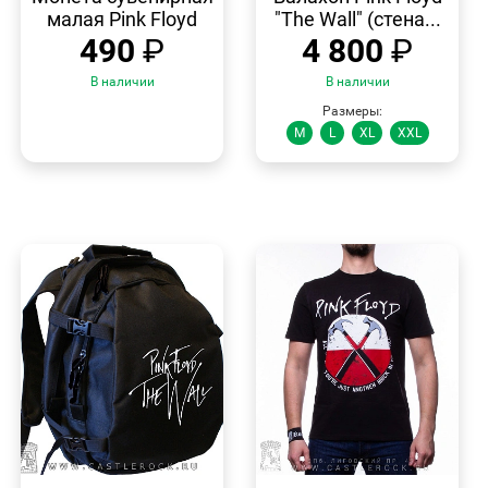
малая Pink Floyd
"The Wall" (стена...
490
₽
4 800
₽
В наличии
В наличии
Размеры:
M
L
XL
XXL
БЫСТРЫЙ
БЫСТРЫЙ