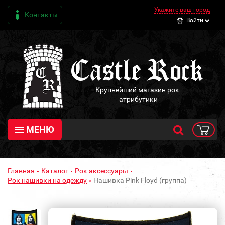
Укажите ваш город
Контакты
Войти
Крупнейший магазин рок-
атрибутики
МЕНЮ
Главная
Каталог
Рок аксессуары
Рок нашивки на одежду
Нашивка Pink Floyd (группа)