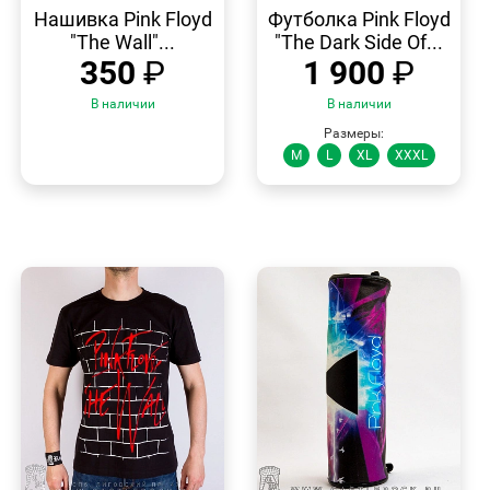
ПРОСМОТР
ПРОСМОТР
Нашивка Pink Floyd
Футболка Pink Floyd
"The Wall"...
"The Dark Side Of...
350
₽
1 900
₽
В наличии
В наличии
Размеры:
M
L
XL
XXXL