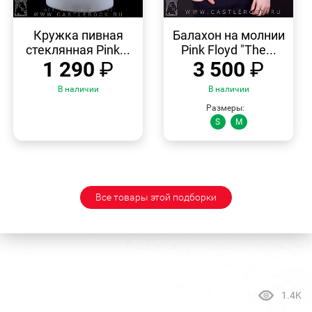
БЫСТРЫЙ
БЫСТРЫЙ
ПРОСМОТР
ПРОСМОТР
Кружка пивная
Балахон на молнии
стеклянная Pink...
Pink Floyd "The...
1 290
₽
3 500
₽
В наличии
В наличии
Размеры:
S
M
Все товары этой подборки
1.4K