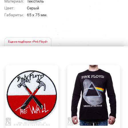
Материал:
Текстиль
Цвет:
Серый
Габариты:
65 х 75 мм.
Еще из подборки «Pink Floyd»
БЫСТРЫЙ
БЫСТРЫЙ