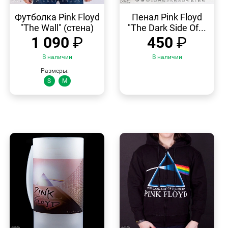
БЫСТРЫЙ
БЫСТРЫЙ
ПРОСМОТР
ПРОСМОТР
Футболка Pink Floyd
Пенал Pink Floyd
"The Wall" (стена)
"The Dark Side Of...
1 090
₽
450
₽
В наличии
В наличии
Размеры:
S
M