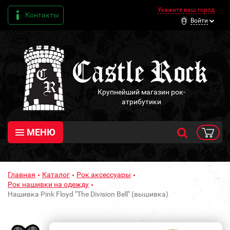
Укажите ваш город
Контакты
Войти
Крупнейший магазин рок-
атрибутики
МЕНЮ
Главная
Каталог
Рок аксессуары
Рок нашивки на одежду
Нашивка Pink Floyd "The Division Bell" (вышивка)