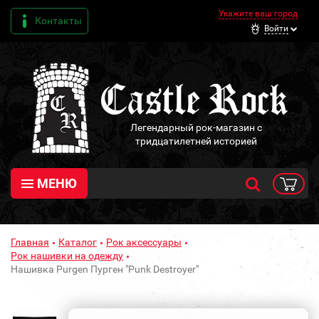
Укажите ваш город
Контакты
Войти
Легендарный рок-магазин с
тридцатилетней историей
МЕНЮ
Главная
Каталог
Рок аксессуары
Рок нашивки на одежду
Нашивка Purgen Пурген "Punk Destroyer"