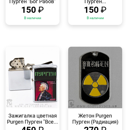
Пурген "Бог Рабов"
Пурген...
150
₽
150
₽
В наличии
В наличии
БЫСТРЫЙ
БЫСТРЫЙ
ПРОСМОТР
ПРОСМОТР
Зажигалка цветная
Жетон Purgen
Purgen Пурген "Все...
Пурген (Радиация)
450
₽
270
₽