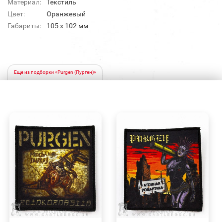
Материал:
Текстиль
Цвет:
Оранжевый
Габариты:
105 x 102 мм
Еще из подборки «Purgen (Пурген)»
БЫСТРЫЙ
БЫСТРЫЙ