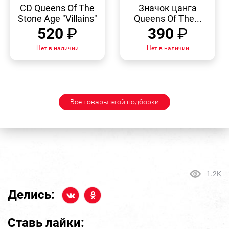
ПРОСМОТР
ПРОСМОТР
CD Queens Of The
Значок цанга
Stone Age "Villains"
Queens Of The...
520
₽
390
₽
Нет в наличии
Нет в наличии
Все товары этой подборки
1.2K
Делись:
Ставь лайки: