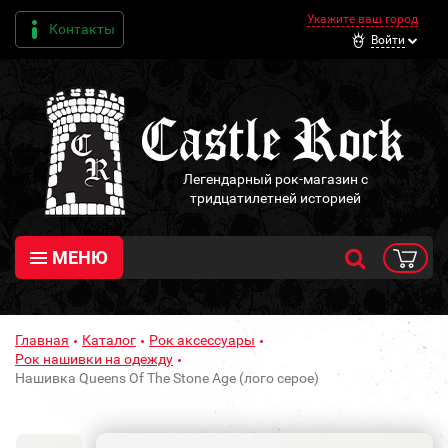
Укажите ваш город
Контакты
Войти
Легендарный рок-магазин с
тридцатилетней историей
МЕНЮ
Главная
Каталог
Рок аксессуары
Рок нашивки на одежду
Нашивка Queens Of The Stone Age (лого серое)