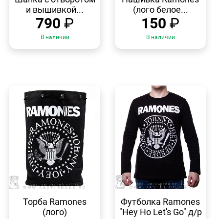
и вышивкой...
(лого белое...
790
₽
150
₽
В наличии
В наличии
БЫСТРЫЙ
БЫСТРЫЙ
ПРОСМОТР
ПРОСМОТР
Торба Ramones
Футболка Ramones
(лого)
"Hey Ho Let's Go" д/р