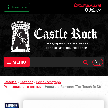
Укажите ваш город
Контакты
Войти
Легендарный рок-магазин с
тридцатилетней историей
МЕНЮ
Главная
Каталог
Рок аксессуары
Рок нашивки на одежду
Нашивка Ramones "Too Tough To Die"