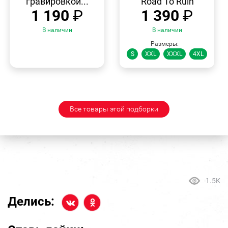
гравировкой...
"Road To Ruin"
1 190
₽
1 390
₽
В наличии
В наличии
Размеры:
S
XXL
XXXL
4XL
Все товары этой подборки
1.5K
Делись: