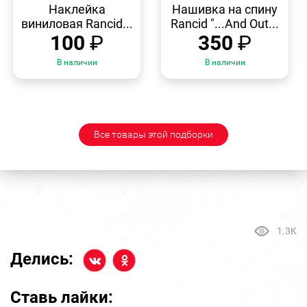
ПРОСМОТР
ПРОСМОТР
Наклейка
Нашивка на спину
виниловая Rancid...
Rancid "...And Out...
100
₽
350
₽
В наличии
В наличии
Все товары этой подборки
1.3K
Делись:
Ставь лайки: