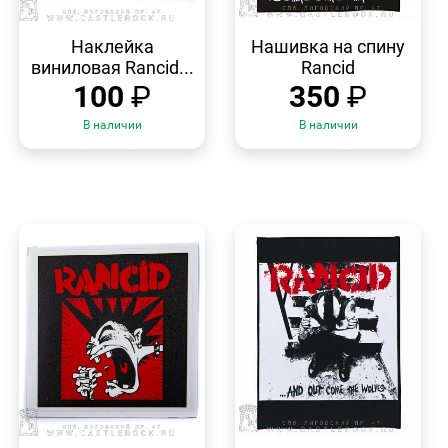
БЫСТРЫЙ
БЫСТРЫЙ
ПРОСМОТР
ПРОСМОТР
Наклейка
Нашивка на спину
виниловая Rancid...
Rancid
100
₽
350
₽
В наличии
В наличии
БЫСТРЫЙ
БЫСТРЫЙ