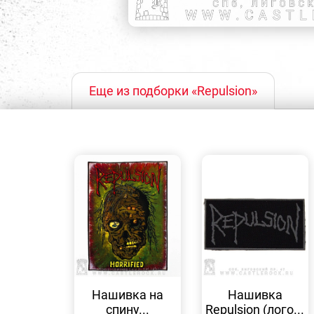
Еще из подборки «Repulsion»
БЫСТРЫЙ
БЫСТРЫЙ
ПРОСМОТР
ПРОСМОТР
Нашивка на
Нашивка
спину...
Repulsion (лого...