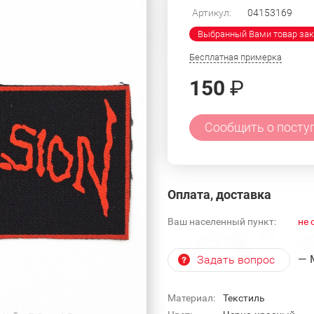
Артикул:
04153169
Выбранный Вами товар зак
Бесплатная примерка
150
₽
Сообщить о посту
Оплата, доставка
Ваш населенный пункт:
не 
— 
Задать вопрос
Материал:
Текстиль