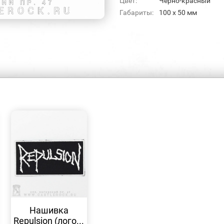
Цвет:
Черно-красный
Габариты:
100 x 50 мм
БЫСТРЫЙ
ПРОСМОТР
Нашивка
Repulsion (лого...