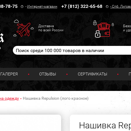
38-78-75
+7 (812) 322-65-68
-
Интернет-магазин
-
Спб. Лигов
Доставка
Безо
по всей России
и уд
н
ГАЛЕРЕЯ
ОТЗЫВЫ
СЕРТИФИКАТЫ
на одежду
Нашивка Repulsion (лого красное)
Нашивка Rep