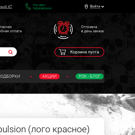
Мы вам
Войти
ский 47
перезвоним
пасная
Отправка
обная оплата
в день заказа
Корзина пуста
ПОДБОРКИ
АКЦИИ
РОК - БЛОГ
ulsion (лого красное)