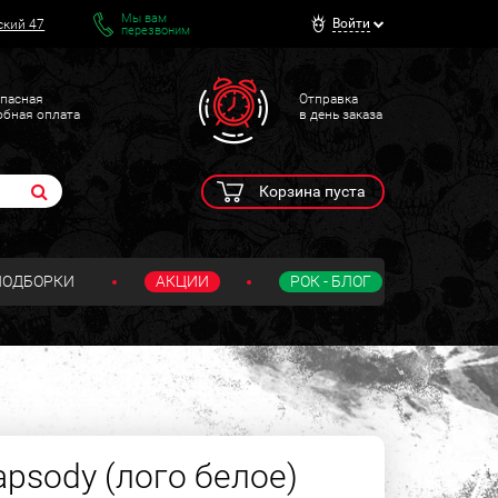
Мы вам
Войти
ский 47
перезвоним
пасная
Отправка
обная оплата
в день заказа
Корзина пуста
ПОДБОРКИ
АКЦИИ
РОК - БЛОГ
psody (лого белое)