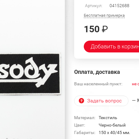
Артикул:
04152688
Бесплатная примерка
150
₽
Добавить в корзи
Оплата, доставка
Ваш населенный пункт:
не 
— 
Задать вопрос
Материал:
Текстиль
Цвет:
Черно-белый
Габариты:
150 x 40/45 мм.