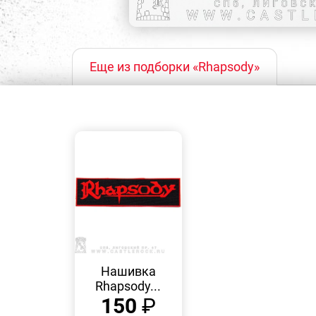
Еще из подборки «Rhapsody»
БЫСТРЫЙ
ПРОСМОТР
Нашивка
Rhapsody...
150
₽