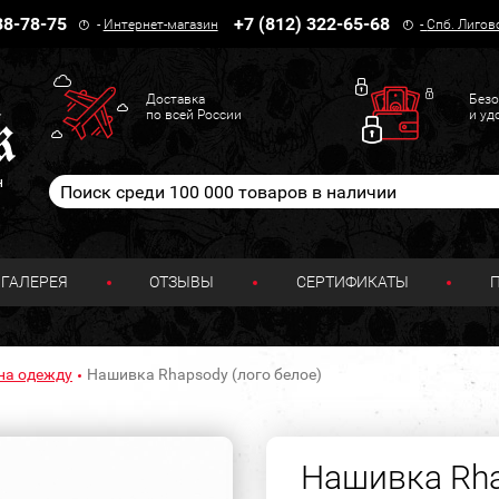
38-78-75
+7 (812) 322-65-68
-
Интернет-магазин
-
Спб. Лигов
Доставка
Безо
по всей России
и уд
н
ГАЛЕРЕЯ
ОТЗЫВЫ
СЕРТИФИКАТЫ
на одежду
Нашивка Rhapsody (лого белое)
Нашивка Rha