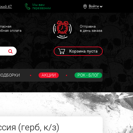
Мы вам
Войти
ский 47
перезвоним
пасная
Отправка
обная оплата
в день заказа
Корзина пуста
ПОДБОРКИ
АКЦИИ
РОК - БЛОГ
ия (герб, к/з)