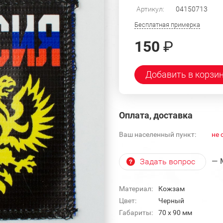
Артикул:
04150713
Бесплатная примерка
150
₽
Добавить в корзи
Оплата, доставка
Ваш населенный пункт:
не 
— 
Задать вопрос
Материал:
Кожзам
Цвет:
Черный
Габариты:
70 x 90 мм