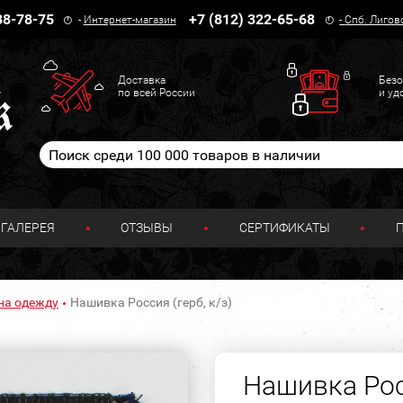
38-78-75
+7 (812) 322-65-68
-
Интернет-магазин
-
Спб. Лигов
Доставка
Безо
по всей России
и уд
ГАЛЕРЕЯ
ОТЗЫВЫ
СЕРТИФИКАТЫ
на одежду
Нашивка Россия (герб, к/з)
Нашивка Росс