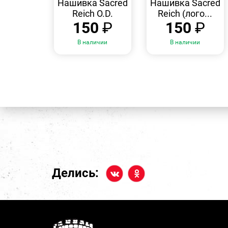
Нашивка Sacred
Нашивка Sacred
Reich O.D.
Reich (лого...
150
₽
150
₽
В наличии
В наличии
Делись: