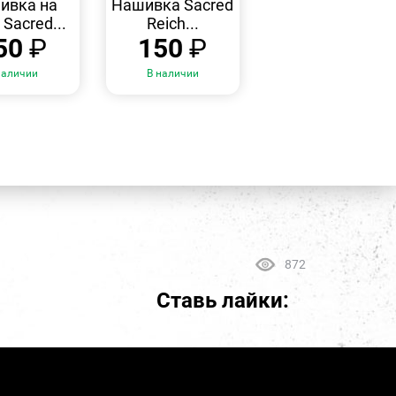
ивка на
Нашивка Sacred
 Sacred...
Reich...
50
₽
150
₽
наличии
В наличии
872
Ставь лайки: