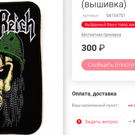
(вышивка)
Артикул:
04154701
Выбранный Вами товар зак
Бесплатная примерка
300
₽
Сообщить о посту
Оплата, доставка
Ваш населенный пункт:
не 
— 
Задать вопрос