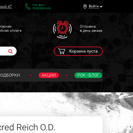
Мы вам
Войти
ский 47
перезвоним
пасная
Отправка
обная оплата
в день заказа
Корзина пуста
ПОДБОРКИ
АКЦИИ
РОК - БЛОГ
ed Reich O.D.