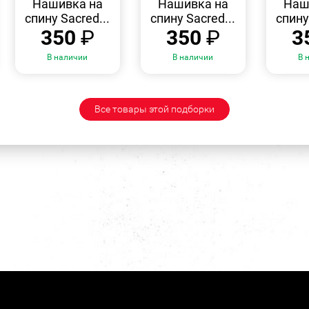
Нашивка на
Нашивка на
Наш
спину Sacred...
спину Sacred...
спину
350
₽
350
₽
3
В наличии
В наличии
В 
Все товары этой подборки