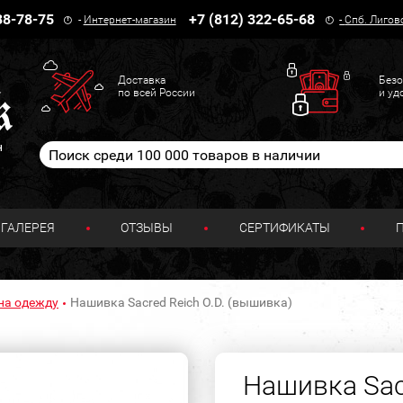
38-78-75
+7 (812) 322-65-68
-
Интернет-магазин
-
Спб. Лигов
Доставка
Безо
по всей России
и уд
н
ГАЛЕРЕЯ
ОТЗЫВЫ
СЕРТИФИКАТЫ
на одежду
Нашивка Sacred Reich O.D. (вышивка)
Нашивка Sacr