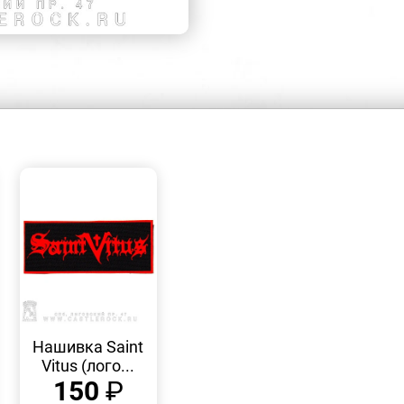
БЫСТРЫЙ
ПРОСМОТР
Нашивка Saint
Vitus (лого...
150
₽