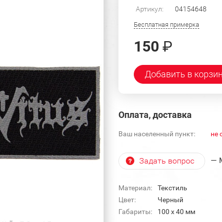
Артикул:
04154648
Бесплатная примерка
150
₽
Добавить в корзи
Оплата, доставка
Ваш населенный пункт:
не 
— 
Задать вопрос
Материал:
Текстиль
Цвет:
Черный
Габариты:
100 x 40 мм