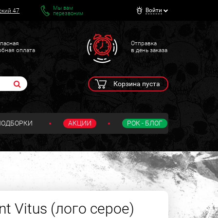
Мы вам
Войти
ский 47
перезвоним
пасная
Отправка
обная оплата
в день заказа
Корзина пуста
ПОДБОРКИ
АКЦИИ
РОК - БЛОГ
t Vitus (лого серое)