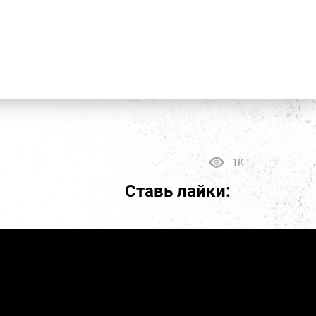
1K
Ставь лайки: