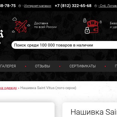
38-78-75
+7 (812) 322-65-68
-
Интернет-магазин
-
Спб. Лигов
Доставка
Безо
по всей России
и уд
н
ГАЛЕРЕЯ
ОТЗЫВЫ
СЕРТИФИКАТЫ
на одежду
Нашивка Saint Vitus (лого серое)
Нашивка Sain