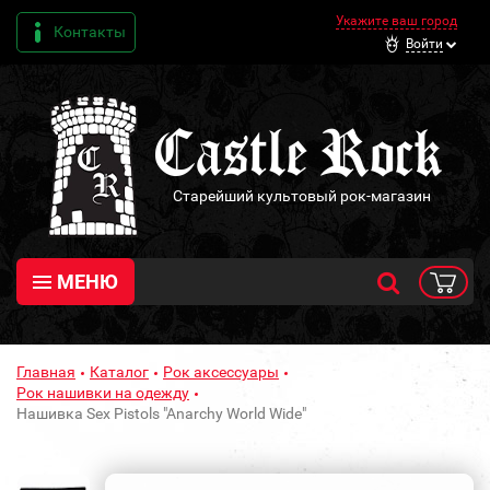
Укажите ваш город
Контакты
Войти
Старейший культовый рок-магазин
МЕНЮ
Главная
Каталог
Рок аксессуары
Рок нашивки на одежду
Нашивка Sex Pistols "Anarchy World Wide"