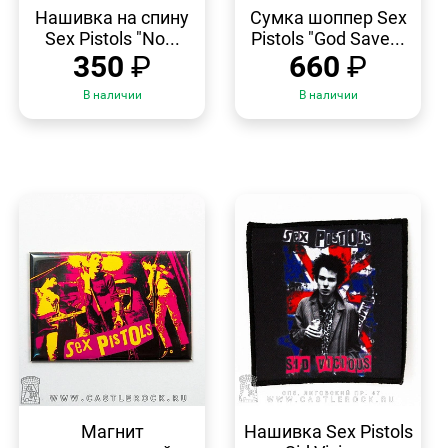
ПРОСМОТР
ПРОСМОТР
Нашивка на спину
Сумка шоппер Sex
Sex Pistols "No...
Pistols "God Save...
350
₽
660
₽
В наличии
В наличии
БЫСТРЫЙ
БЫСТРЫЙ
ПРОСМОТР
ПРОСМОТР
Магнит
Нашивка Sex Pistols