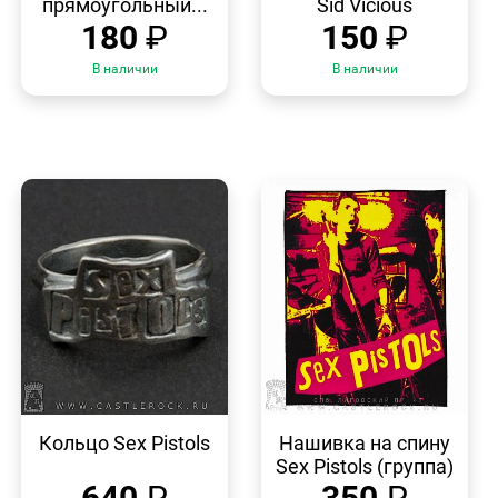
прямоугольный...
Sid Vicious
180
₽
150
₽
В наличии
В наличии
БЫСТРЫЙ
БЫСТРЫЙ
ПРОСМОТР
ПРОСМОТР
Кольцо Sex Pistols
Нашивка на спину
Sex Pistols (группа)
640
₽
350
₽