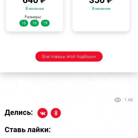
В наличии
В наличии
Размеры:
16
18
19
Все товары этой подборки
1.6K
Делись:
Ставь лайки: