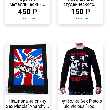
металлический...
студенческого...
450
₽
150
₽
В наличии
В наличии
БЫСТРЫЙ
БЫСТРЫЙ
ПРОСМОТР
ПРОСМОТР
Нашивка на спину
Футболка Sex Pistols
Sex Pistols "Anarchy...
Sid Vicious "Too...