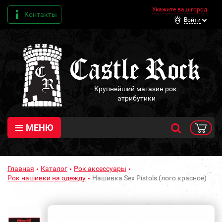
Укажите ваш город
Контакты
Войти
Крупнейший магазин рок-
атрибутики
МЕНЮ
Главная
Каталог
Рок аксессуары
Рок нашивки на одежду
Нашивка Sex Pistols (лого красное)