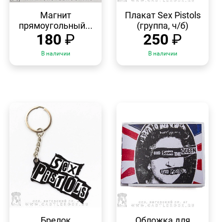
БЫСТРЫЙ
БЫСТРЫЙ
ПРОСМОТР
ПРОСМОТР
Магнит
Плакат Sex Pistols
прямоугольный...
(группа, ч/б)
180
₽
250
₽
В наличии
В наличии
БЫСТРЫЙ
БЫСТРЫЙ
ПРОСМОТР
ПРОСМОТР
Брелок
Обложка для