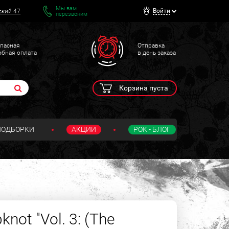
Мы вам
Войти
ский 47
перезвоним
пасная
Отправка
обная оплата
в день заказа
Корзина пуста
ПОДБОРКИ
АКЦИИ
РОК - БЛОГ
not "Vol. 3: (The