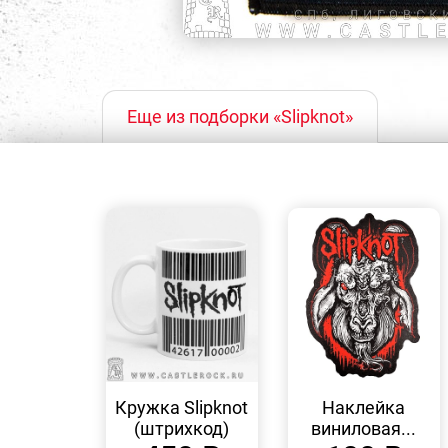
Еще из подборки «Slipknot»
БЫСТРЫЙ
БЫСТРЫЙ
ПРОСМОТР
ПРОСМОТР
Кружка Slipknot
Наклейка
(штрихкод)
виниловая...