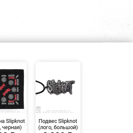
БЫСТРЫЙ
БЫСТРЫЙ
ПРОСМОТР
ПРОСМОТР
а Slipknot
Подвес Slipknot
, черная)
(лого, большой)