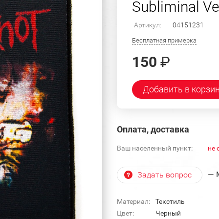
Subliminal Ve
Артикул:
04151231
Бесплатная примерка
150
₽
Добавить в корзи
Оплата, доставка
Ваш населенный пункт:
не 
— 
Задать вопрос
Материал:
Текстиль
Цвет:
Черный