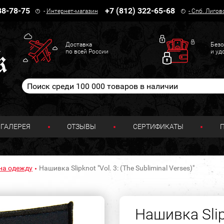
38-78-75
+7 (812) 322-65-68
-
Интернет-магазин
-
Спб. Лигов
Доставка
Безо
по всей России
и уд
ГАЛЕРЕЯ
ОТЗЫВЫ
СЕРТИФИКАТЫ
на одежду
Нашивка Slipknot "Vol. 3: (The Subliminal Verses)"
Нашивка Slipk