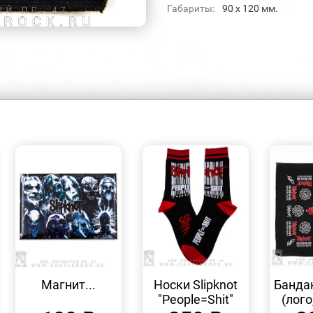
Габариты:
90 х 120 мм.
БЫСТРЫЙ
БЫСТРЫЙ
ПРОСМОТР
ПРОСМОТР
Магнит...
Носки Slipknot
Бандан
"People=Shit"
(лого