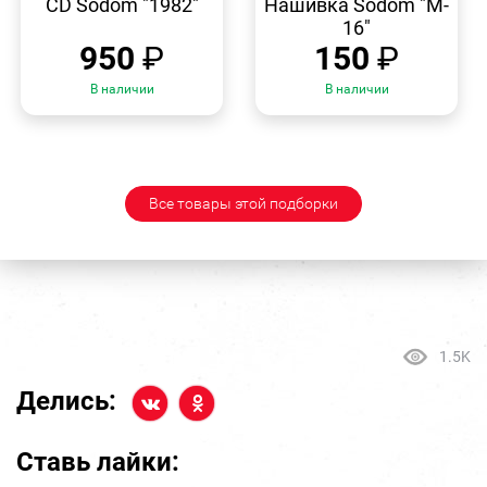
CD Sodom "1982"
Нашивка Sodom "M-
16"
950
₽
150
₽
В наличии
В наличии
Все товары этой подборки
1.5K
Делись:
Ставь лайки: