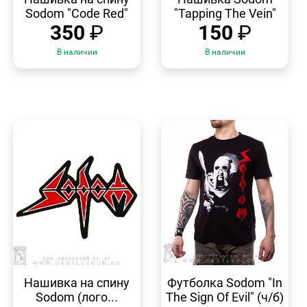
Sodom "Code Red"
"Tapping The Vein"
350
₽
150
₽
В наличии
В наличии
БЫСТРЫЙ
БЫСТРЫЙ
ПРОСМОТР
ПРОСМОТР
Нашивка на спину
Футболка Sodom "In
Sodom (лого...
The Sign Of Evil" (ч/б)