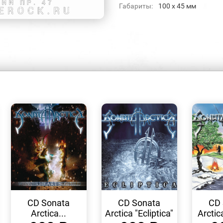
Габариты:
100 x 45 мм
БЫСТРЫЙ
БЫСТРЫЙ
ПРОСМОТР
ПРОСМОТР
CD Sonata
CD Sonata
CD 
Arctica...
Arctica "Ecliptica"
Arctic