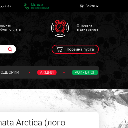
Мы вам
Войти
ский 47
перезвоним
пасная
Отправка
обная оплата
в день заказа
Корзина пуста
ПОДБОРКИ
АКЦИИ
РОК - БЛОГ
ta Arctica (лого