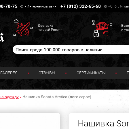
38-78-75
+7 (812) 322-65-68
-
Интернет-магазин
-
Спб. Лигов
Доставка
Безо
по всей России
и уд
ГАЛЕРЕЯ
ОТЗЫВЫ
СЕРТИФИКАТЫ
на одежду
Нашивка Sonata Arctica (лого серое)
Нашивка Sona