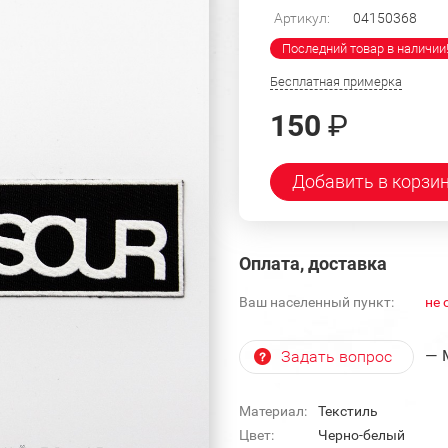
Артикул:
04150368
Последний товар в наличии
Бесплатная примерка
150
₽
Добавить в корзи
Оплата, доставка
Ваш населенный пункт:
не 
— 
Задать вопрос
Материал:
Текстиль
Цвет:
Черно-белый