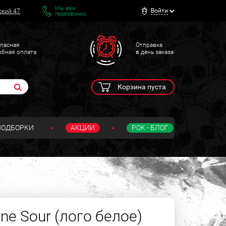
Мы вам
Войти
ский 47
перезвоним
пасная
Отправка
обная оплата
в день заказа
Корзина пуста
ПОДБОРКИ
АКЦИИ
РОК - БЛОГ
ne Sour (лого белое)