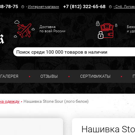
38-78-75
+7 (812) 322-65-68
-
Интернет-магазин
-
Спб. Лигов
Доставка
Безо
по всей России
и уд
ГАЛЕРЕЯ
ОТЗЫВЫ
СЕРТИФИКАТЫ
на одежду
Нашивка Stone Sour (лого белое)
Нашивка Sto