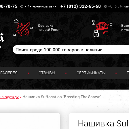
38-78-75
+7 (812) 322-65-68
-
Интернет-магазин
-
Спб. Лигов
Доставка
Безо
по всей России
и уд
н
ГАЛЕРЕЯ
ОТЗЫВЫ
СЕРТИФИКАТЫ
на одежду
Нашивка Suffocation "Breeding The Spawn"
Нашивка Suff