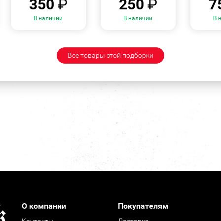
350
₽
250
₽
7
В наличии
В наличии
В 
Все товары этой подборки
О компании
Покупателям