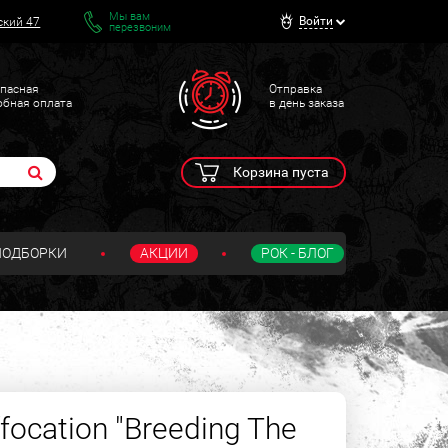
Мы вам
Войти
ский 47
перезвоним
пасная
Отправка
обная оплата
в день заказа
Корзина пуста
ПОДБОРКИ
АКЦИИ
РОК - БЛОГ
ocation "Breeding The