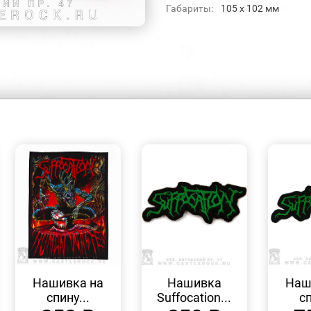
Габариты:
105 x 102 мм
БЫСТРЫЙ
БЫСТРЫЙ
ПРОСМОТР
ПРОСМОТР
Нашивка на
Нашивка
Наш
спину...
Suffocation...
сп