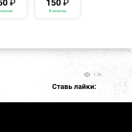
50
₽
150
₽
наличии
В наличии
1.2K
Ставь лайки: