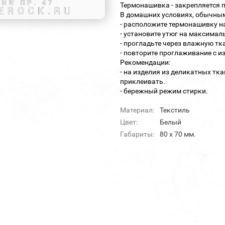
Термонашивка - закрепляется 
В домашних условиях, обычны
- расположите термонашивку н
- установите утюг на максима
- прогладьте через влажную тка
- повторите проглаживание с 
Рекомендации:
- на изделия из деликатных тка
приклеивать.
- бережный режим стирки.
Материал:
Текстиль
Цвет:
Белый
Габариты:
80 х 70 мм.