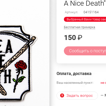
A Nice Death
Артикул:
04151164
Выбранный Вами товар зак
Бесплатная примерка
150
₽
Сообщить о посту
Оплата, доставка
Ваш населенный пункт:
не 
— 
Задать вопрос