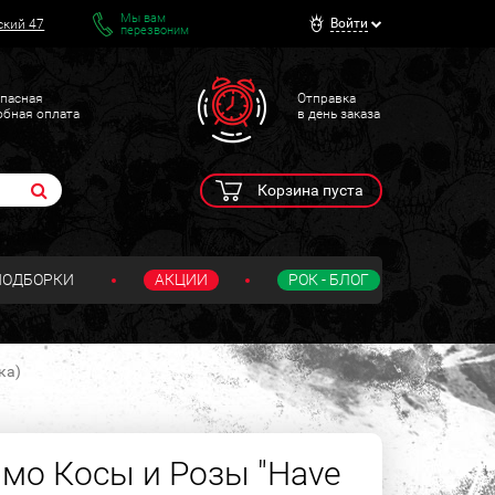
Мы вам
Войти
ский 47
перезвоним
пасная
Отправка
обная оплата
в день заказа
Корзина пуста
ПОДБОРКИ
АКЦИИ
РОК - БЛОГ
ка)
мо Косы и Розы "Have