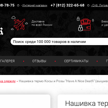
38-78-75
+7 (812) 322-65-68
-
Интернет-магазин
-
Спб. Лигов
Доставка
Безо
по всей России
и уд
ГАЛЕРЕЯ
ОТЗЫВЫ
СЕРТИФИКАТЫ
на одежду
Нашивка термо Косы и Розы "Have A Nice Death" (вышив
Нашивка тер