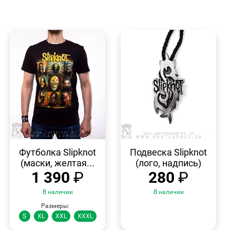
БЫСТРЫЙ
БЫСТРЫЙ
ПРОСМОТР
ПРОСМОТР
Футболка Slipknot
Подвеска Slipknot
(маски, желтая...
(лого, надпись)
1 390
₽
280
₽
В наличии
В наличии
Размеры:
S
XL
XXL
XXXL