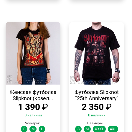
БЫСТРЫЙ
БЫСТРЫЙ
ПРОСМОТР
ПРОСМОТР
Женская футболка
Футболка Slipknot
Slipknot (козел...
"25th Anniversary"
1 390
₽
2 350
₽
В наличии
В наличии
Размеры:
Размеры:
S
M
L
S
M
XXXL
4XL