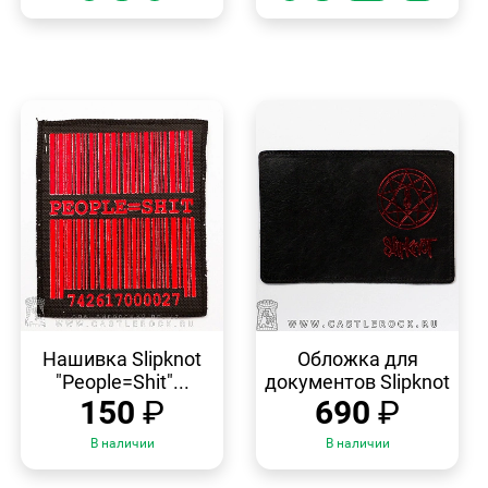
БЫСТРЫЙ
БЫСТРЫЙ
ПРОСМОТР
ПРОСМОТР
Нашивка Slipknot
Обложка для
"People=Shit"...
документов Slipknot
150
₽
690
₽
В наличии
В наличии