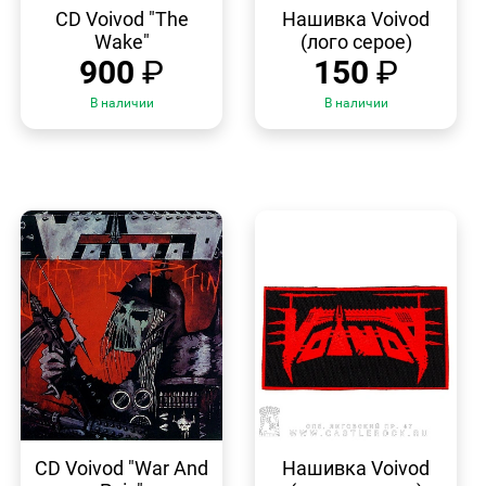
ПРОСМОТР
ПРОСМОТР
CD Voivod "The
Нашивка Voivod
Wake"
(лого серое)
900
₽
150
₽
В наличии
В наличии
БЫСТРЫЙ
БЫСТРЫЙ
ПРОСМОТР
ПРОСМОТР
CD Voivod "War And
Нашивка Voivod