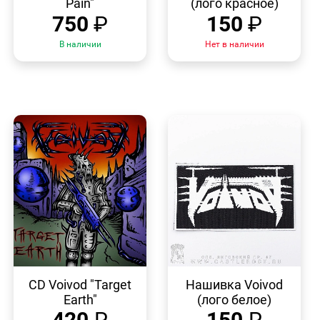
Pain"
(лого красное)
750
₽
150
₽
В наличии
Нет в наличии
БЫСТРЫЙ
БЫСТРЫЙ
ПРОСМОТР
ПРОСМОТР
CD Voivod "Target
Нашивка Voivod
Earth"
(лого белое)
420
₽
150
₽