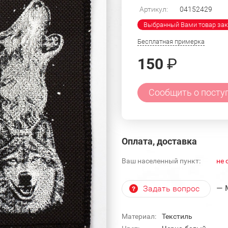
Артикул:
04152429
Выбранный Вами товар зак
Бесплатная примерка
150
₽
Сообщить о посту
Оплата, доставка
Ваш населенный пункт:
не 
— 
Задать вопрос
Материал:
Текстиль