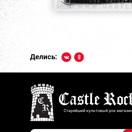
Делись:
Старейший культовый рок магази