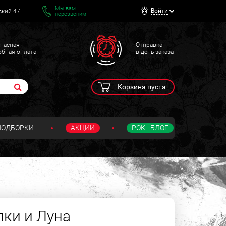
Мы вам
Войти
ский 47
перезвоним
пасная
Отправка
обная оплата
в день заказа
Корзина пуста
ПОДБОРКИ
АКЦИИ
РОК - БЛОГ
ки и Луна