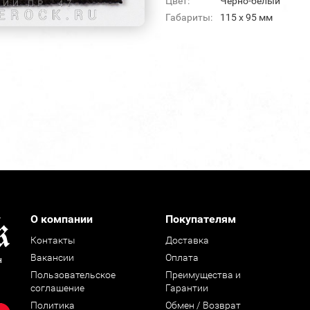
Цвет:
Черно-белый
Габариты:
115 x 95 мм
О компании
Покупателям
Контакты
Доставка
Вакансии
Оплата
н
Пользовательское
Преимущества и
соглашение
Гарантии
Политика
Обмен / Возврат