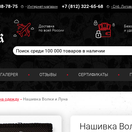
38-78-75
+7 (812) 322-65-68
-
Интернет-магазин
-
Спб. Лигов
Доставка
Безо
по всей России
и уд
ГАЛЕРЕЯ
ОТЗЫВЫ
СЕРТИФИКАТЫ
на одежду
Нашивка Волки и Луна
Нашивка Вол