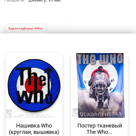
Габариты:
Диаметр: 95 мм.
Еще из подборки «Who»
БЫСТРЫЙ
БЫСТРЫЙ
ПРОСМОТР
ПРОСМОТР
Нашивка Who
Постер тканевый
(круглая, вышивка)
The Who...