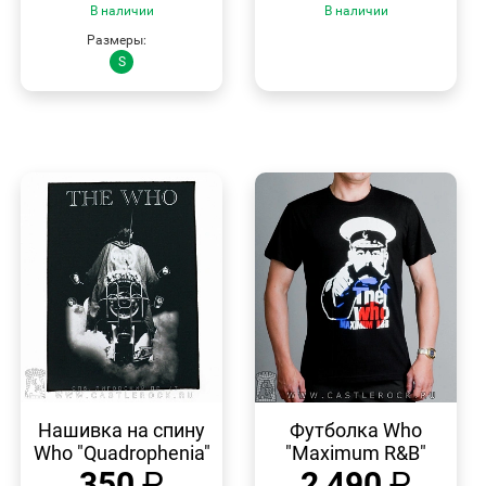
В наличии
В наличии
Размеры:
S
БЫСТРЫЙ
БЫСТРЫЙ
ПРОСМОТР
ПРОСМОТР
Нашивка на спину
Футболка Who
Who "Quadrophenia"
"Maximum R&B"
350
₽
2 490
₽