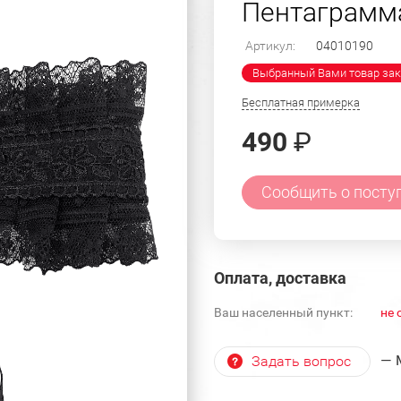
Пентаграмма
Артикул:
04010190
Выбранный Вами товар зак
Бесплатная примерка
490
₽
Сообщить о посту
Оплата, доставка
Ваш населенный пункт:
не 
— 
Задать вопрос