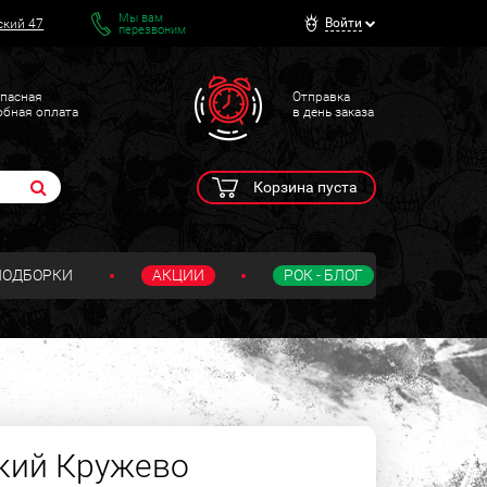
Мы вам
Войти
ский 47
перезвоним
пасная
Отправка
обная оплата
в день заказа
Корзина пуста
ПОДБОРКИ
АКЦИИ
РОК - БЛОГ
кий Кружево