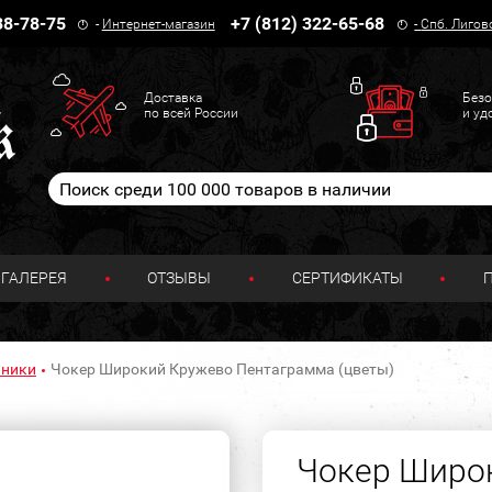
38-78-75
+7 (812) 322-65-68
-
Интернет-магазин
-
Спб. Лигов
Доставка
Безо
по всей России
и уд
ГАЛЕРЕЯ
ОТЗЫВЫ
СЕРТИФИКАТЫ
йники
Чокер Широкий Кружево Пентаграмма (цветы)
Чокер Широ