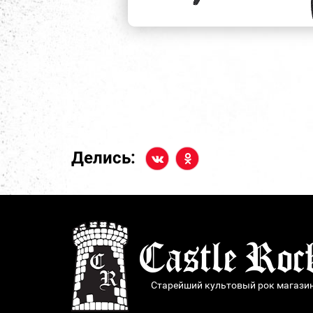
Делись:
Старейший культовый рок магази