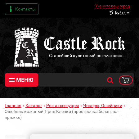
Укажите ваш город
Контакты
Войти
Старейший культовый рок-магазин
МЕНЮ
Главная
Каталог
Рок аксессуары
Чокеры, Ошейники
Ошейник кожаный 1 ряд Клепки (прострочка белая, на
пряжке)