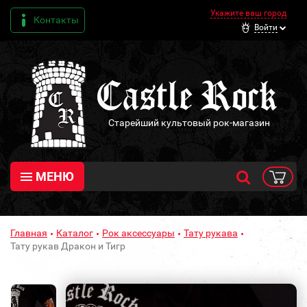
Укажите ваш город
Контакты
Войти
Старейший культовый рок-магазин
МЕНЮ
Главная
Каталог
Рок аксессуары
Тату рукава
Тату рукав Дракон и Тигр