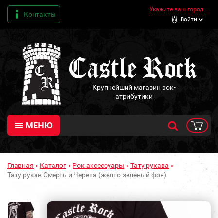
Укажите ваш город
Контакты
Войти
Крупнейший магазин рок-
атрибутики
МЕНЮ
Главная
Каталог
Рок аксессуары
Тату рукава
Тату рукав Смерть и Черепа (желто-зеленый фон)