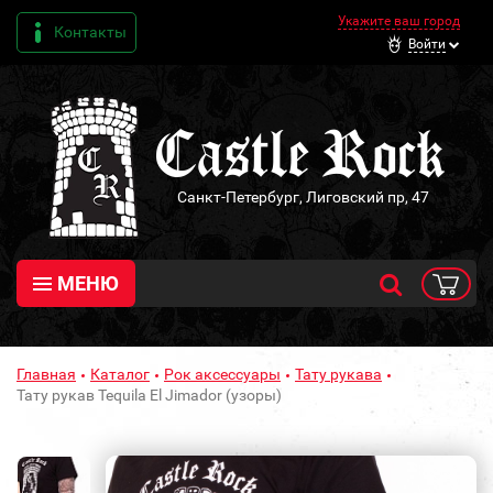
Укажите ваш город
Контакты
Войти
Санкт-Петербург, Лиговский пр, 47
МЕНЮ
Главная
Каталог
Рок аксессуары
Тату рукава
Тату рукав Tequila El Jimador (узоры)