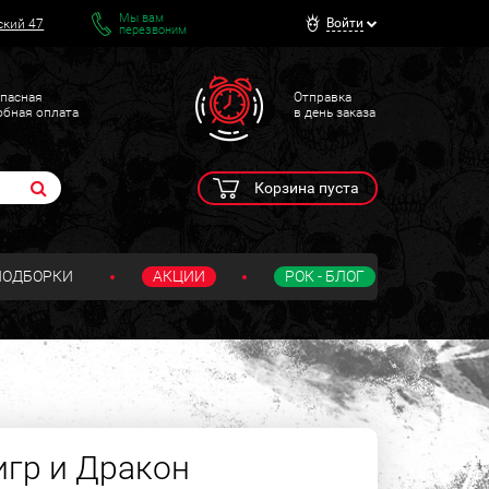
Мы вам
Войти
ский 47
перезвоним
пасная
Отправка
обная оплата
в день заказа
Корзина пуста
ПОДБОРКИ
АКЦИИ
РОК - БЛОГ
игр и Дракон