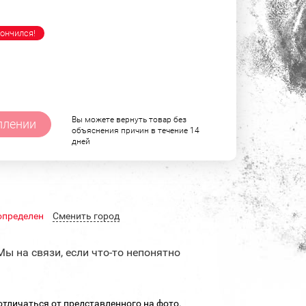
ончился!
Вы можете вернуть товар без
плении
объяснения причин в течение 14
дней
определен
Cменить город
Мы на связи, если что-то непонятно
тличаться от представленного на фото.