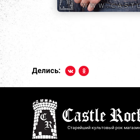
Делись:
Старейший культовый рок магази