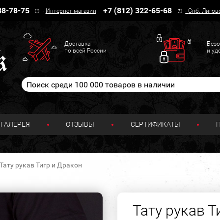
38-78-75
+7 (812) 322-65-68
-
Интернет-магазин
-
Спб. Лигов
Доставка
Безо
по всей России
и уд
ГАЛЕРЕЯ
ОТЗЫВЫ
СЕРТИФИКАТЫ
Тату рукав Тигр и Дракон
Тату рукав Т