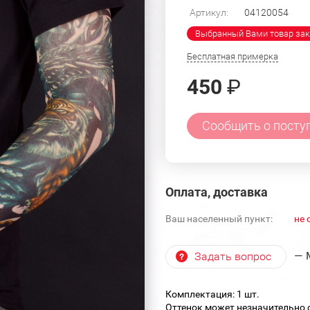
Артикул:
04120054
Выбранный Вами товар зак
Бесплатная примерка
450
₽
Сообщить о посту
Оплата, доставка
Ваш населенный пункт:
не 
— 
Задать вопрос
Комплектация: 1 шт.
Оттенок может незначительно о