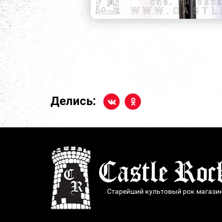
Делись:
Старейший культовый рок магази