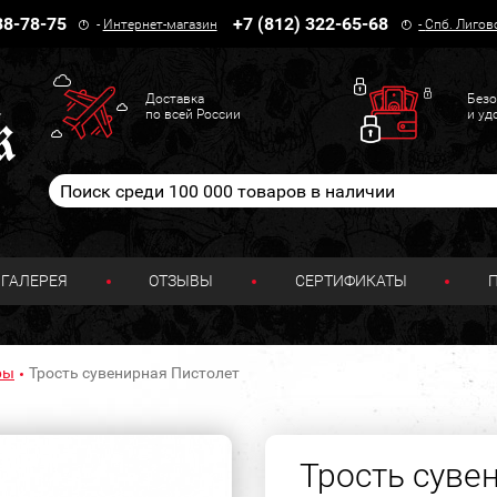
38-78-75
+7 (812) 322-65-68
-
Интернет-магазин
-
Спб. Лигов
Доставка
Безо
по всей России
и уд
ГАЛЕРЕЯ
ОТЗЫВЫ
СЕРТИФИКАТЫ
ры
Трость сувенирная Пистолет
Трость суве