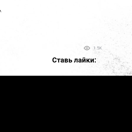
м.
1.5K
Ставь лайки: