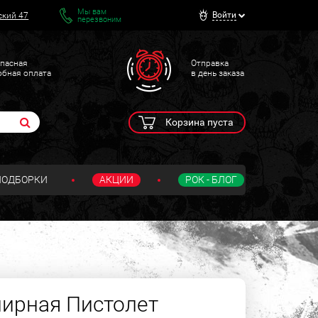
Мы вам
Войти
ский 47
перезвоним
пасная
Отправка
обная оплата
в день заказа
Корзина пуста
ПОДБОРКИ
АКЦИИ
РОК - БЛОГ
нирная Пистолет