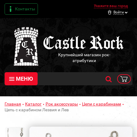
Укажите ваш город
Контакты
Войти
Крупнейший магазин рок-
атрибутики
МЕНЮ
Главная
Каталог
Рок аксессуары
Цепи с карабинами
Цепь с карабином Лезвия и Лев