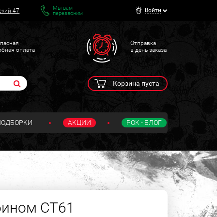
Мы вам
Войти
ский 47
перезвоним
пасная
Отправка
обная оплата
в день заказа
Корзина пуста
ПОДБОРКИ
АКЦИИ
РОК - БЛОГ
бином СТ61