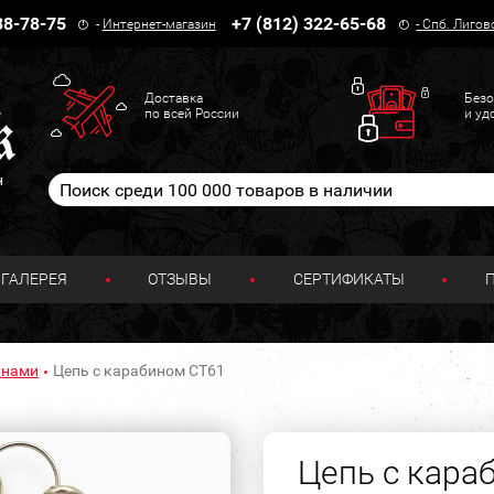
38-78-75
+7 (812) 322-65-68
-
Интернет-магазин
-
Спб. Лигов
Доставка
Безо
по всей России
и уд
н
ГАЛЕРЕЯ
ОТЗЫВЫ
СЕРТИФИКАТЫ
инами
Цепь с карабином СТ61
Цепь с кара