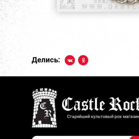
Делись:
Старейший культовый рок магази