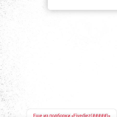
Еще из подборки «Fivediez(#####)»