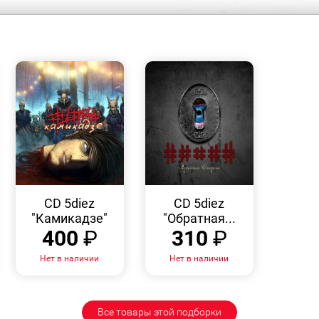
БЫСТРЫЙ
БЫСТРЫЙ
ПРОСМОТР
ПРОСМОТР
CD 5diez
CD 5diez
"Камикадзе"
"Обратная...
400
₽
310
₽
Нет в наличии
Нет в наличии
Все товары этой подборки