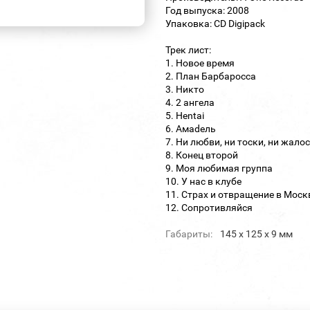
Год выпуска: 2008
Упаковка: CD Digipack
Трек лист:
1. Новое время
2. План Барбаросса
3. Никто
4. 2 ангела
5. Hentai
6. Амаdель
7. Ни любви, ни тоски, ни жало
8. Конец второй
9. Моя любимая группа
10. У нас в клубе
11. Страх и отвращение в Моск
12. Сопротивляйся
Габариты:
145 х 125 х 9 мм