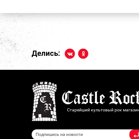
Делись:
Старейший культовый рок магази