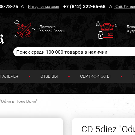
38-78-75
+7 (812) 322-65-68
-
Интернет-магазин
-
Спб. Лигов
Доставка
Безо
по всей России
и уд
ГАЛЕРЕЯ
ОТЗЫВЫ
СЕРТИФИКАТЫ
 "Оdин в Поле Воин"
CD 5diez "Оd