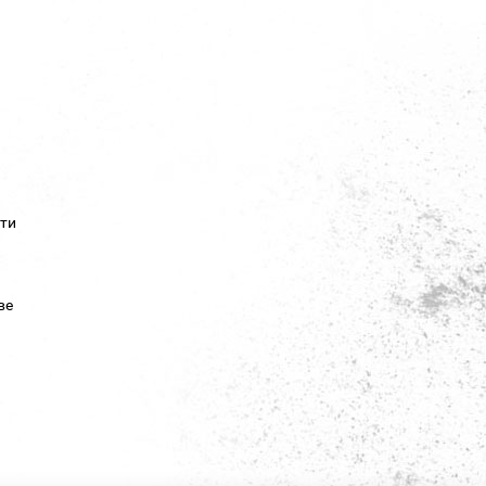
сти
ве