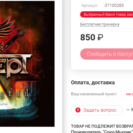
Артикул:
07100283
Выбранный Вами товар зак
Бесплатная примерка
850
₽
Сообщить о посту
Оплата, доставка
Ваш населенный пункт:
не 
— 
Задать вопрос
ТОВАР НЕ ПОДЛЕЖИТ ВОЗВРА
Производитель: "Союз Мьюзик" 