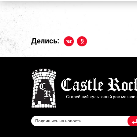
Делись:
Старейший культовый рок магази