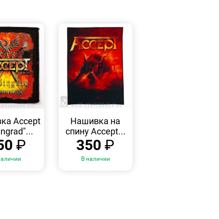
БЫСТРЫЙ
БЫСТРЫЙ
ПРОСМОТР
ПРОСМОТР
ка Accept
Нашивка на
ingrad"...
спину Accept...
50
₽
350
₽
наличии
В наличии