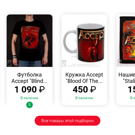
БЫСТРЫЙ
БЫСТРЫЙ
ПРОСМОТР
ПРОСМОТР
Футболка
Кружка Accept
Нашив
Accept "Blind...
"Blood Of The...
"Stal
1 090
₽
450
₽
1
В наличии
В наличии
В 
Размеры:
S
Все товары этой подборки