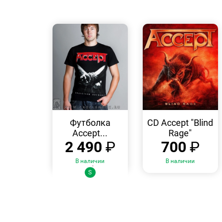
БЫСТРЫЙ
БЫСТРЫЙ
ПРОСМОТР
ПРОСМОТР
Футболка
CD Accept "Blind
Accept...
Rage"
2 490
₽
700
₽
В наличии
В наличии
Размеры:
S