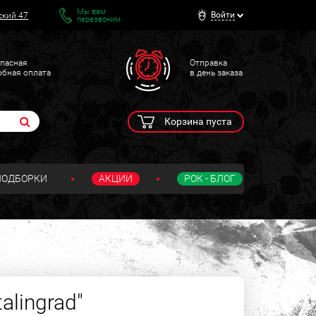
Мы вам
Войти
ский 47
перезвоним
пасная
Отправка
обная оплата
в день заказа
Корзина пуста
ПОДБОРКИ
АКЦИИ
РОК - БЛОГ
alingrad"