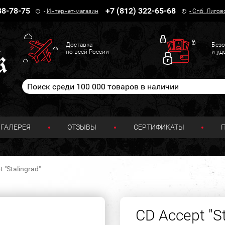
38-78-75
+7 (812) 322-65-68
-
Интернет-магазин
-
Спб. Лигов
Доставка
Безо
по всей России
и уд
ГАЛЕРЕЯ
ОТЗЫВЫ
СЕРТИФИКАТЫ
 "Stalingrad"
CD Accept "St