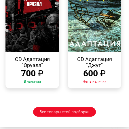
БЫСТРЫЙ
БЫСТРЫЙ
ПРОСМОТР
ПРОСМОТР
CD Адаптация
CD Адаптация
"Оруэлл"
"Джут"
700
₽
600
₽
В наличии
Нет в наличии
Все товары этой подборки