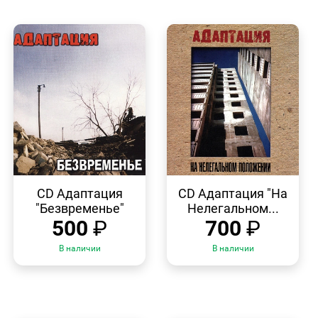
БЫСТРЫЙ
БЫСТРЫЙ
ПРОСМОТР
ПРОСМОТР
CD Адаптация
CD Адаптация "На
"Безвременье"
Нелегальном...
500
₽
700
₽
В наличии
В наличии