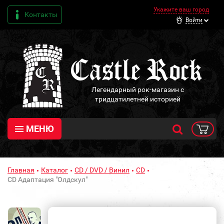
Укажите ваш город
Контакты
Войти
Легендарный рок-магазин с
тридцатилетней историей
МЕНЮ
Главная
Каталог
CD / DVD / Винил
CD
CD Адаптация "Олдскул"