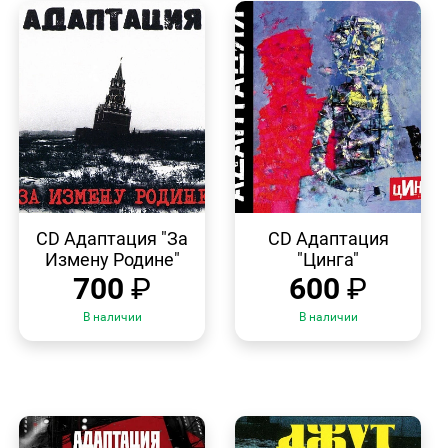
БЫСТРЫЙ
БЫСТРЫЙ
ПРОСМОТР
ПРОСМОТР
CD Адаптация "За
CD Адаптация
Измену Родине"
"Цинга"
700
₽
600
₽
В наличии
В наличии