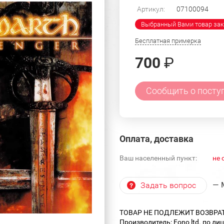
Артикул:
07100094
Выбранный Вами товар зак
Бесплатная примерка
700
₽
Сообщить о посту
Оплата, доставка
Ваш населенный пункт:
не 
— 
Задать вопрос
ТОВАР НЕ ПОДЛЕЖИТ ВОЗВРА
Производитель: Fono ltd. по лиц