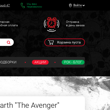
Мы вам
Войти
ский 47
перезвоним
пасная
Отправка
обная оплата
в день заказа
Корзина пуста
ПОДБОРКИ
АКЦИИ
РОК - БЛОГ
rth "The Avenger"