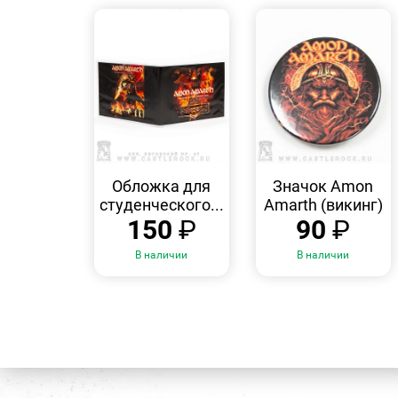
БЫСТРЫЙ
БЫСТРЫЙ
ПРОСМОТР
ПРОСМОТР
Обложка для
Значок Amon
студенческого...
Amarth (викинг)
150
₽
90
₽
В наличии
В наличии