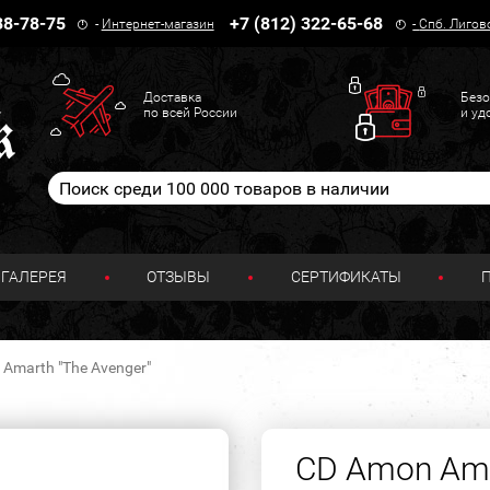
38-78-75
+7 (812) 322-65-68
-
Интернет-магазин
-
Спб. Лигов
Доставка
Безо
по всей России
и уд
ГАЛЕРЕЯ
ОТЗЫВЫ
СЕРТИФИКАТЫ
Amarth "The Avenger"
CD Amon Ama