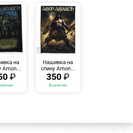
БЫСТРЫЙ
БЫСТРЫЙ
ПРОСМОТР
ПРОСМОТР
ивка на
Нашивка на
у Amon...
спину Amon...
50
₽
350
₽
наличии
В наличии