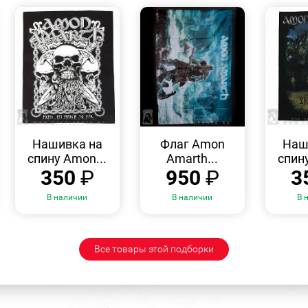
БЫСТРЫЙ
БЫСТРЫЙ
ПРОСМОТР
ПРОСМОТР
Нашивка на
Флаг Amon
Наш
спину Amon...
Amarth...
спин
350
₽
950
₽
3
В наличии
В наличии
В 
Все товары этой подборки