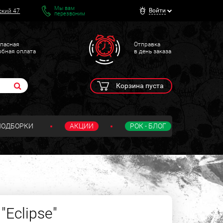
Мы вам
Войти
ский 47
перезвоним
пасная
Отправка
обная оплата
в день заказа
Корзина пуста
ПОДБОРКИ
АКЦИИ
РОК - БЛОГ
"Eclipse"