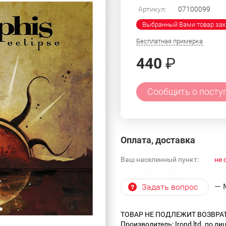
Артикул:
07100099
Выбранный Вами товар зак
Бесплатная примерка
440
₽
Сообщить о посту
Оплата, доставка
Ваш населенный пункт:
не 
— 
Задать вопрос
ТОВАР НЕ ПОДЛЕЖИТ ВОЗВРА
Производитель: Irond ltd. по ли