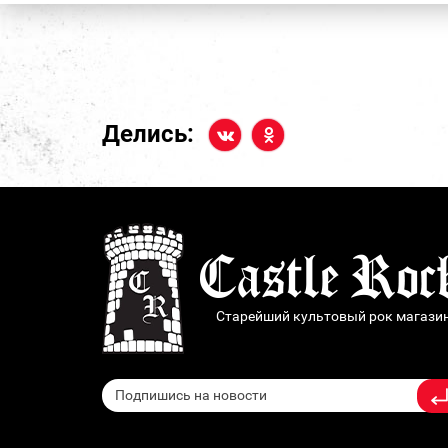
Делись:
Старейший культовый рок магази