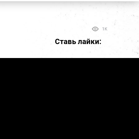
1K
Ставь лайки: