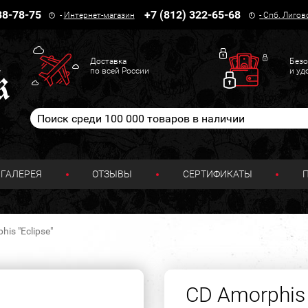
38-78-75
+7 (812) 322-65-68
-
Интернет-магазин
-
Спб. Лигов
Доставка
Безо
по всей России
и уд
ГАЛЕРЕЯ
ОТЗЫВЫ
СЕРТИФИКАТЫ
is "Eclipse"
CD Amorphis 