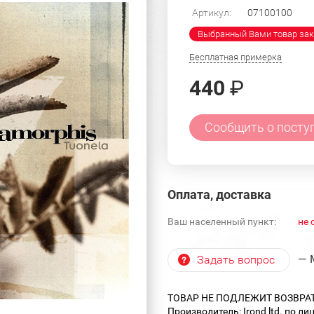
Артикул:
07100100
Выбранный Вами товар зак
Бесплатная примерка
440
₽
Сообщить о посту
Оплата, доставка
Ваш населенный пункт:
не 
— 
Задать вопрос
ТОВАР НЕ ПОДЛЕЖИТ ВОЗВРА
Производитель: Irond ltd. по ли