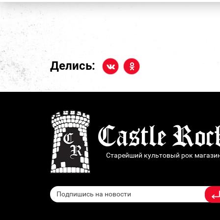
Делись:
Старейший культовый рок магази