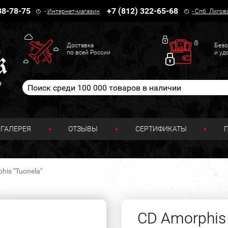
38-78-75
+7 (812) 322-65-68
-
Интернет-магазин
-
Спб. Лигов
Доставка
Безо
по всей России
и уд
н
ГАЛЕРЕЯ
ОТЗЫВЫ
СЕРТИФИКАТЫ
his "Tuonela"
CD Amorphis 