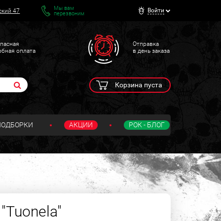
Мы вам
Войти
ский 47
перезвоним
пасная
Отправка
обная оплата
в день заказа
Корзина пуста
ПОДБОРКИ
АКЦИИ
РОК - БЛОГ
"Tuonela"